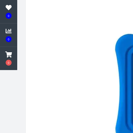
0
0
0