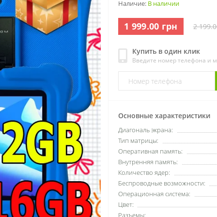
Наличие:
В наличии
1 999.00 грн
2 199.0
Купить в один клик
Введите номер телефона и 
Основные характеристики
Диагональ экрана:
Тип матрицы:
Оперативная память:
Внутренняя память:
Количество ядер:
Беспроводные возможности:
Операционная система:
Цвет:
Разъемы: