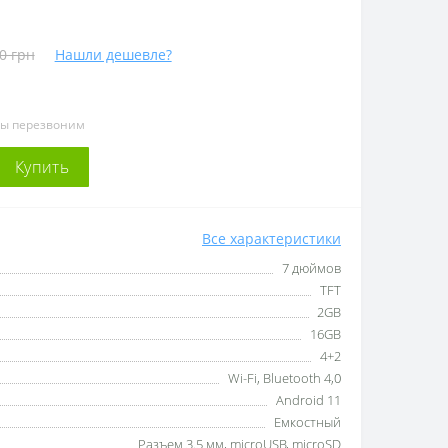
0 грн
Нашли дешевле?
мы перезвоним
Купить
Все характеристики
7 дюймов
TFT
2GB
16GB
4+2
Wi-Fi, Bluetooth 4,0
Android 11
Емкостный
Разъем 3.5 мм, microUSB, microSD