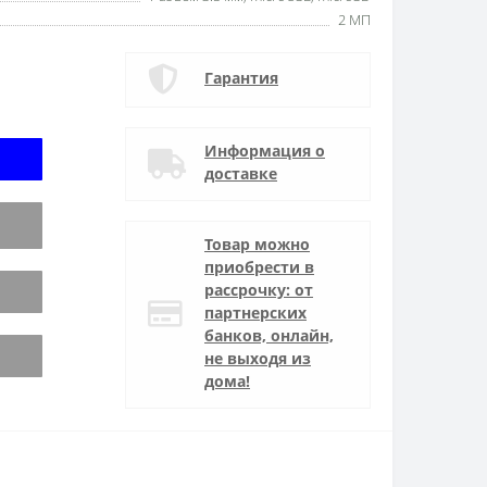
2 МП
Гарантия
Информация о
доставке
Товар можно
приобрести в
рассрочку: от
партнерских
банков, онлайн,
не выходя из
дома!