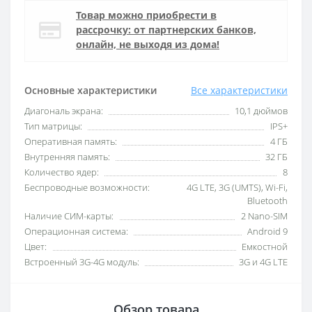
Товар можно приобрести в
рассрочку: от партнерских банков,
онлайн, не выходя из дома!
Основные характеристики
Все характеристики
Диагональ экрана:
10,1 дюймов
Тип матрицы:
IPS+
Оперативная память:
4 ГБ
Внутренняя память:
32 ГБ
Количество ядер:
8
Беспроводные возможности:
4G LTE, 3G (UMTS), Wi-Fi,
Bluetooth
Наличие СИМ-карты:
2 Nano-SIM
Операционная система:
Android 9
Цвет:
Емкостной
Встроенный 3G-4G модуль:
3G и 4G LTE
Обзор товара