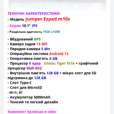
ТЕХНІЧНІ ХАРАКТЕРИСТИКИ:
Jumper Ezpad m10s
- Модель
-
Екран
10.1"
IPS
- Роздільна здатність
1920
x1200
- Вбудований
GPS
- Камера задня
13 МП
- Передня камера
5
Мп
- Операційна система
Android 12
- Оперативна пам'ять
6 GB
- Процесор
8 ядер
Unisoc Tiger T618
+ графічний
процесор
Mali-G52
- Внутрішня пам'ять
128 GB
+ мікро слот для SD
підтримка до
128 GB
- Слот Type-C
- Слот для MicroSD
- Wi-Fi, BT
- Акумулятор 5000mAh
- Тонкий та легкий дизайн
Комплект включає в себе: