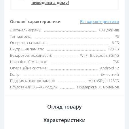
виходячи з дому!
Основні характеристики
Всі характеристики
Діагональ екрану:
10.1 дюймів
Тип матриці:
IPS
Оперативна пам'ять:
6 ГБ
Внутрішня пам'ять:
128 ГБ
Бездротові можливості:
Wi-Fi, Bluetooth, 3G/4G
Наявність СІМ-картки:
ТАК
Операційна система:
Android 12
Колір:
Ємністний
Підтримка карток пам'яті:
MicroSD до 128ГБ
Вбудований 3G--4G модуль:
Поддержка 3G модемов
Огляд товару
Характеристики