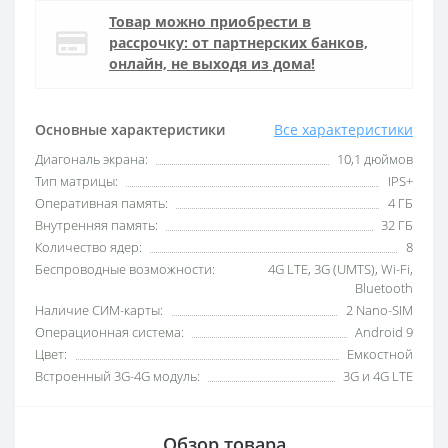
Товар можно приобрести в
рассрочку: от партнерских банков,
онлайн, не выходя из дома!
Основные характеристики
Все характеристики
Диагональ экрана:
10,1 дюймов
Тип матрицы:
IPS+
Оперативная память:
4 ГБ
Внутренняя память:
32 ГБ
Количество ядер:
8
Беспроводные возможности:
4G LTE, 3G (UMTS), Wi-Fi,
Bluetooth
Наличие СИМ-карты:
2 Nano-SIM
Операционная система:
Android 9
Цвет:
Емкостной
Встроенный 3G-4G модуль:
3G и 4G LTE
Обзор товара