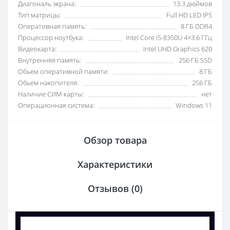
Диагональ экрана:
13.3 дюймов
Тип матрицы:
Full HD LED IPS
Оперативная память:
8 ГБ DDR4
Процессор ноутбука:
Intel Core i5-8350U 4×3.6 ГГц
Видеокарта:
Intel UHD Graphics 620
Внутренняя память:
256 ГБ SSD
Обьем оперативной памяти:
8 ГБ
Обьем накопителя:
256 ГБ
Наличие СИМ-карты:
нет
Операционная система:
Windows 11
Обзор товара
Характеристики
Отзывов (0)