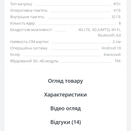
Тип матриці:
IPS+
Оперативна пам'ять:
4 ГБ
Внутрішня пам'ять:
32 ГБ
Кількість ядер:
8
Бездротові можливості:
4G LTE, 3G (UMTS), Wi-Fi,
Bluetooth 4,0
Наявність СІМ-картки:
2 сім
Операційна система:
Android 10
Колір:
Ємнісний
Вбудований 3G--4G модуль:
ТАК
Огляд товару
Характеристики
Відео огляд
Відгуки (14)