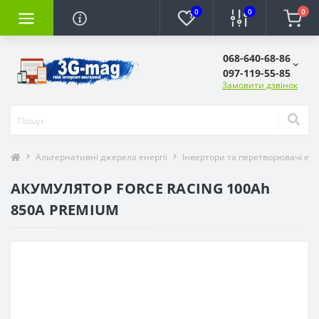
0
0
0
068-640-68-86
097-119-55-85
Замовити дзвінок
Альтернативні джерела енергії
Інвертори та перетворювачі ене
АКУМУЛЯТОР FORCE RACING 100Ah
850A PREMIUM